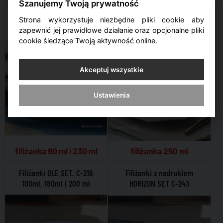
Szanujemy Twoją prywatność
Filiżanka z nadrukiem OSAKA
Filiżanka z nadrukiem TIARA
Strona wykorzystuje niezbędne pliki cookie aby
SET C-249
SET C-246
zapewnić jej prawidłowe działanie oraz opcjonalne pliki
cookie śledzące Twoją aktywność online.
Akceptuj wszystkie
Ustawienia
filiżanka 80 ml i 230 ml
filiżanka 250 ml
Filiżanki OLE SET. C-216
Filiżanki z nadrukiem
100ml, 180ml i 200 ml
HORIZON SET C-243