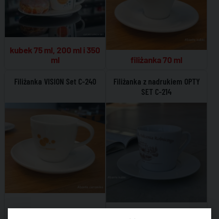
kubek 75 ml, 200 ml i 350
ml
filiżanka 70 ml
Filiżanka VISION Set C-240
Filiżanka z nadrukiem OPTY
SET C-214
30.25
zł
filiżanka 200 ml
cena: