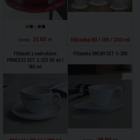
21.50
zł
cena:
filiżanka 80 / 130 / 200 ml
Filiżanki z nadrukiem
Filiżanka DREAM SET. C-209
PRINCESS SET. C-233 80 ml i
180 ml
26.50
zł
filiżanka 80 ml / 180 ml
cena: