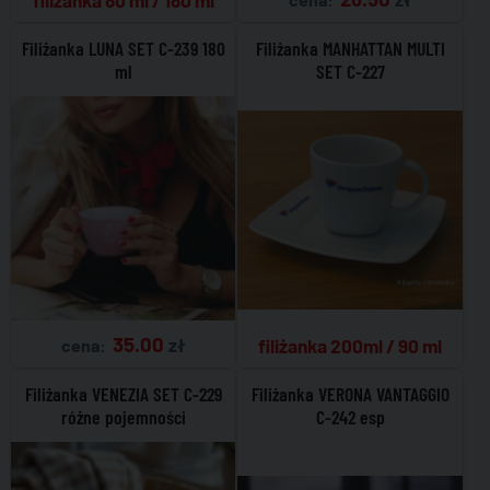
Filiżanka LUNA SET C-239 180
Filiżanka MANHATTAN MULTI
ml
SET C-227
35.00
zł
filiżanka 200ml / 90 ml
cena:
Filiżanka VENEZIA SET C-229
Filiżanka VERONA VANTAGGIO
różne pojemności
C-242 esp