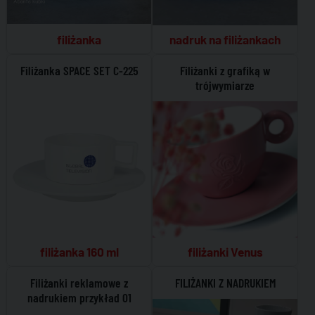
filiżanka
nadruk na filiżankach
Filiżanka SPACE SET C-225
Filiżanki z grafiką w
trójwymiarze
filiżanka 160 ml
filiżanki Venus
Filiżanki reklamowe z
FILIŻANKI Z NADRUKIEM
nadrukiem przykład 01