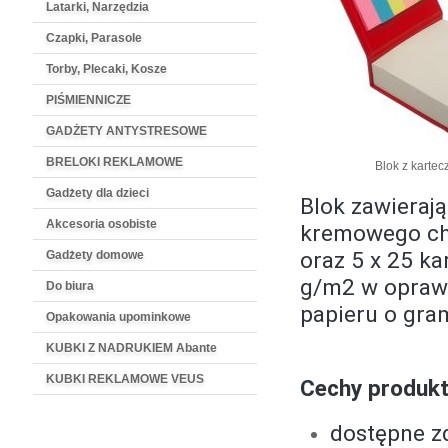
Latarki, Narzędzia
Czapki, Parasole
Torby, Plecaki, Kosze
PIŚMIENNICZE
GADŻETY ANTYSTRESOWE
BRELOKI REKLAMOWE
Blok z kartec
Gadżety dla dzieci
Blok zawieraj
Akcesoria osobiste
kremowego ch
oraz 5 x 25 k
Gadżety domowe
g/m2 w opraw
Do biura
papieru o gra
Opakowania upominkowe
KUBKI Z NADRUKIEM Abante
KUBKI REKLAMOWE VEUS
Cechy produk
dostępne z